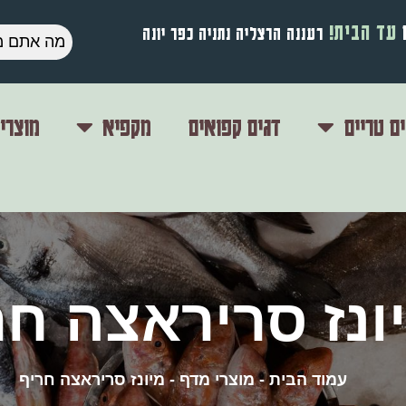
עד הבית!
רעננה הרצליה נתניה כפר יונה
ם טריים
דגים קפואים
מקפיא
מוצרי
ונז סריראצה חר
עמוד הבית
-
מוצרי מדף
-
מיונז סריראצה חריף