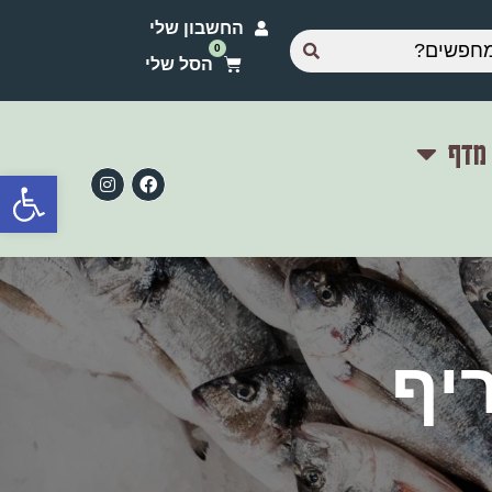
החשבון שלי
 מדף
פתח סרגל
יף