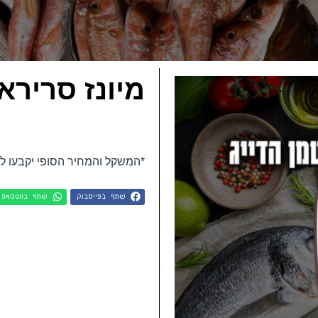
מיונז סרירא
*המשקל והמחיר הסופי יקבעו ל
שתף בפייסבוק
שתף בווטסאפ