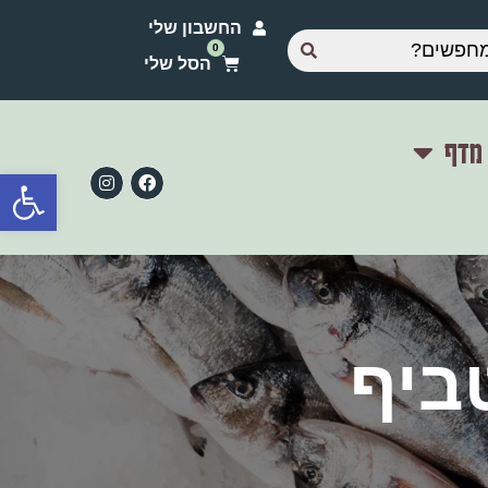
החשבון שלי
 מדף
פתח סרגל
ביף